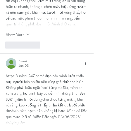
dễ chịu không thôi. Vừa mở trang lên là nội dung 
hiện ra nhanh, không bị chèn mấy hiệu ứng rườm 
rà nên cảm giác khá nhẹ. Lướt một vòng thấy họ 
để các mục phim theo nhóm nhìn rõ ràng, bấm 
qua lại không phải đoán mò. Mình thử xem…
Show More
Like
Reply
Guest
Jun 03
https://soicau247.com/
 dạo này mình lướt thấy 
mọi người bàn nhiều nên cũng ghé thử cho biết. 
Không phải kiểu ngồi “soi” từng số đâu, mình chỉ 
xem trang họ trình bày có dễ nhìn không thôi. Ấn 
tượng đầu là nội dung chia theo từng mảng khá 
rõ ràng, kéo xuống là thấy phần kết quả với phần 
dự đoán tách bạch nên không bị loạn. Mình có liếc 
qua mục “Xổ số Miền Bắc ngày 03/06/2026” 
thấy họ làm…