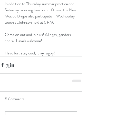
In addition to Thursday summer practice and 
Saturday morning touch and  fitness, the New 
Mexico Brujos also participate in Wednesday 
touch at Johnson field at 6 PM. 
Come on out and join us! All ages, genders 
and skill levels welcome!
Have fun, stay cool,  play rugby!
5 Comments