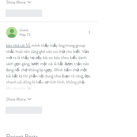
Show More
Like
Reply
Guest
May 23
kèo nhà cái 55
 mình thấy mấy ông trong group 
nhắc hoài nên cũng ghé vào coi thử cho biết. Vừa 
mở ra là thấy họ xếp bài soi kèo theo kiểu danh 
sách gọn gàng, lướt một cái là bắt được trận nào 
đang nổi chứ không bị ngợp. Mình bấm thử một 
bài bất kỳ thì phần nội dung chia đoạn rõ ràng, đọc 
nhanh vài dòng là hiểu sơ tình hình, không phải 
kéo qua kéo lại…
Show More
Like
Reply
Recent Posts