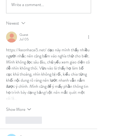
Write a comment...
Newest
Guest
Jul 05
https://keonhacai5.net/
 dạo này mình thấy nhiều 
người nhắc nên cũng bấm vào nghía thử cho biết. 
Mình không đọc sâu đâu, chủ yếu xem giao diện có 
dễ nhìn không thôi. Vừa vào là thấy họ làm bố 
cục khá thoáng, nhìn không bị rối, kiểu chia từng 
khối nội dung rõ ràng nên lướt nhanh vẫn nắm 
được ý chính. Mình cũng để ý mấy phần thông tin 
họ trình bày dạng bảng/cột nên mắt quét một 
cái là…
Show More
Like
Reply