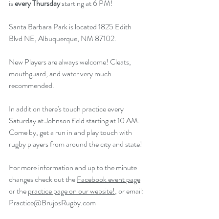
is 
every Thursday
 starting at 6 PM!
Santa Barbara Park is located 1825 Edith 
Blvd NE, Albuquerque, NM 87102.
New Players are always welcome! Cleats, 
mouthguard, and water very much 
recommended.
In addition there's touch practice every 
Saturday at Johnson field starting at 10 AM. 
Come by, get a run in and play touch with 
rugby players from around the city and state!
For more information and up to the minute 
changes check out the 
Facebook event page
or the 
practice page on our website!
,
 or email: 
Practice@BrujosRugby.com