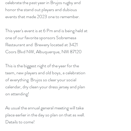
celebrate the past year in Brujos rugby and 
honor the stand out players and dubious 
events that made 2023 one to remember.  
This year's event is at 6 Pm and is being held at 
one of our favorite sponsors Sobremesa 
Restaurant and  Brewery located at 3421 
Coors Blvd NW, Albuquerque, NM 87120
This is the biggest night of the year for the 
team, new players and old boys, a celebration 
of everything  Brujos so clear your social 
calendar, dry clean your dress jersey and plan 
on attending! 
As usual the annual general meeting will take 
place earlier in the day so plan on that as well. 
Details to come!