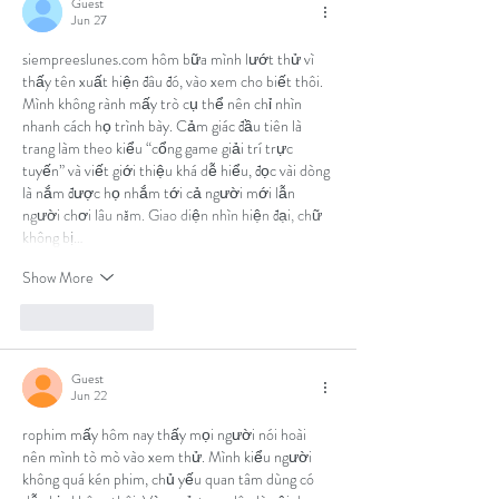
Guest
Jun 27
siempreeslunes.com
 hôm bữa mình lướt thử vì 
thấy tên xuất hiện đâu đó, vào xem cho biết thôi. 
Mình không rành mấy trò cụ thể nên chỉ nhìn 
nhanh cách họ trình bày. Cảm giác đầu tiên là 
trang làm theo kiểu “cổng game giải trí trực 
tuyến” và viết giới thiệu khá dễ hiểu, đọc vài dòng 
là nắm được họ nhắm tới cả người mới lẫn 
người chơi lâu năm. Giao diện nhìn hiện đại, chữ 
không bị…
Show More
Like
Reply
Guest
Jun 22
rophim
 mấy hôm nay thấy mọi người nói hoài 
nên mình tò mò vào xem thử. Mình kiểu người 
không quá kén phim, chủ yếu quan tâm dùng có 